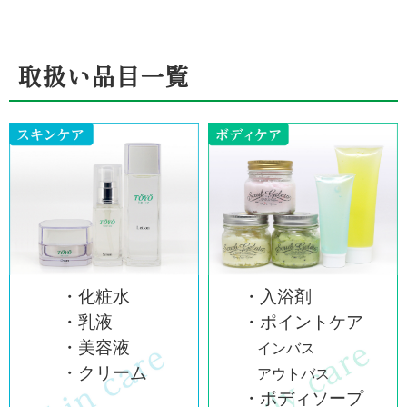
取扱い品目一覧
・化粧水
・入浴剤
・乳液
・ポイントケア
・美容液
インバス
・クリーム
アウトバス
・ボディソープ