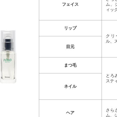
フェイス
ム、
ィッ
リップ
クリ
ル、
目元
まつ毛
とろ
ステ
ネイル
さら
ヘア
ム、