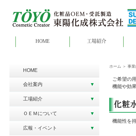
HOME
工場紹介
ホーム
＞
事業
HOME
ご希望の
会社案内
機能や効
工場紹介
化粧
ＯＥＭについて
機能性を
広報・イベント