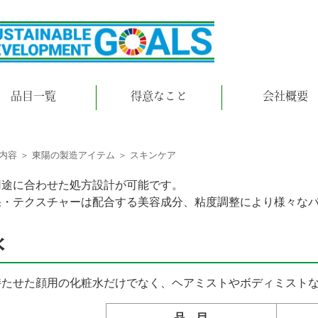
品目一覧
得意なこと
会社概要
内容
＞
東陽の製造アイテム
＞ スキンケア
用途に合わせた処方設計が可能です。
果・テクスチャーは配合する美容成分、粘度調整により様々な
水
持たせた顔用の化粧水だけでなく、ヘアミストやボディミスト
品 目