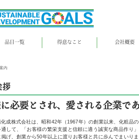
品目一覧
得意なこと
会社概要
案内
挨拶
様に必要とされ、愛される企業で
化成株式会社は、昭和42年（1967年）の創業以来、化粧品
を通して、「お客様の繁栄支援と信頼に適う誠実な商品作り」
に掲げ、創業から50年以上に渡りお客様と共に歩んでまいりま