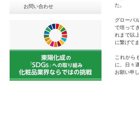
た。
お問い合わせ
グローバ
で培って
れまで以
に繋げて
これから
に、日々
お願い申