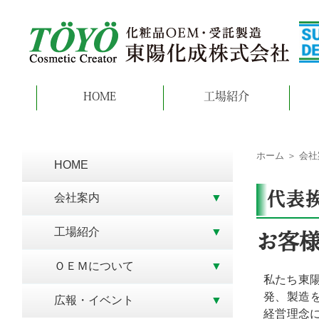
HOME
工場紹介
ホーム
＞ 会社
HOME
会社案内
代表
工場紹介
お客
ＯＥＭについて
私たち東陽
発、製造
広報・イベント
経営理念