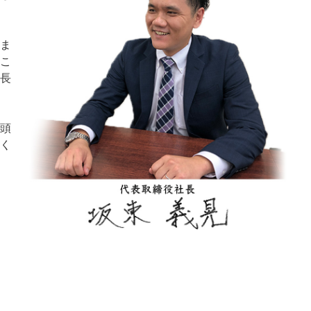
ま
こ
長
頭
く