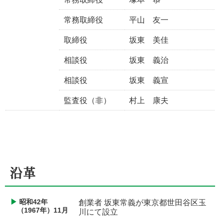
常務取締役
平山 友一
取締役
坂東 美佳
相談役
坂東 義治
相談役
坂東 義宣
監査役（非）
村上 康夫
沿革
昭和42年
創業者 坂東常義が東京都世田谷区玉
（1967年）11月
川にて設立